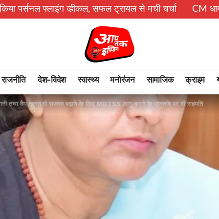
ंग व्हीकल, सफल ट्रायल से मची चर्चा
CM धामी का बड़ा तोहफा, 9
राजनीति
देश-विदेश
स्वास्थ्य
मनोरंजन
सामाजिक
क्राइम
ानी तथा वैध खनन से राजस्व बढ़ाने के लिए MDTSS लागू करने के प्रस्ताव पर दी सहमति