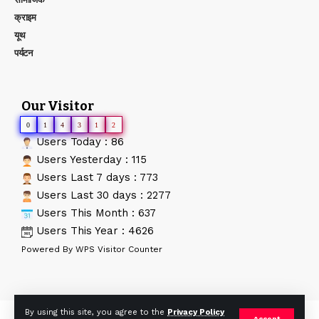
क्राइम
यूथ
पर्यटन
Our Visitor
0
1
4
3
1
2
Users Today : 86
Users Yesterday : 115
Users Last 7 days : 773
Users Last 30 days : 2277
Users This Month : 637
Users This Year : 4626
Powered By
WPS Visitor Counter
By using this site, you agree to the
Privacy Policy
© AApTak News. Developed By:
Tech Yard Labs
. All Rights
Accept