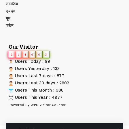
सामाजिक
क्राइम
यूथ
पर्यटन
Our Visitor
0
1
4
6
6
3
Users Today : 99
Users Yesterday : 133
Users Last 7 days : 877
Users Last 30 days : 2602
Users This Month : 988
Users This Year : 4977
Powered By
WPS Visitor Counter