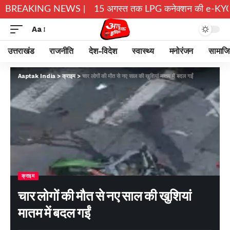
रों ने छोड़े घर
BREAKING NEWS |
15 अगस्त तक LPG कनेक्शन की e-KYC जरूरी, नहीं
Aa
उत्तराखंड
राजनीति
देश-विदेश
स्वास्थ्य
मनोरंजन
सामाज
Aaptak India
>
क्राइम
>
चार लोगों की मौत से नए साल की खुशियां मातम में बदल गईं
क्राइम
चार लोगों की मौत से नए साल की खुशियां
मातम में बदल गईं