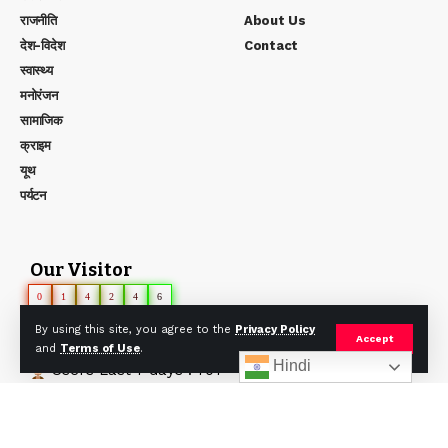
राजनीति
About Us
देश-विदेश
Contact
स्वास्थ्य
मनोरंजन
सामाजिक
क्राइम
यूथ
पर्यटन
Our Visitor
0
1
4
2
4
6
Users Today : 20
By using this site, you agree to the
Privacy Policy
Accept
Users Yesterday : 115
and
Terms of Use
.
Hindi
Users Last 7 days : 707
Users Last 30 days : 2211
Users This Month : 571
Users This Year : 4560