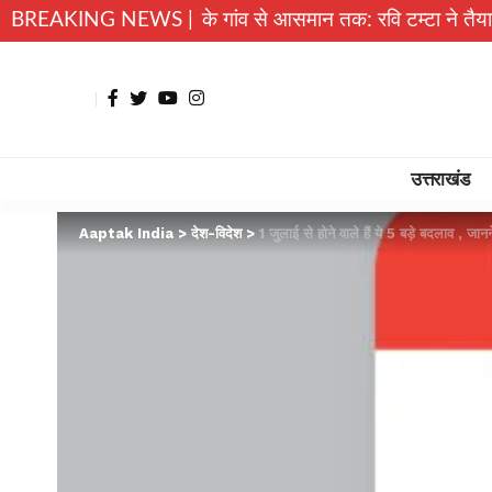
BREAKING NEWS |
अल्मोड़ा के गांव से आसमान तक: रवि टम्टा ने तैयार किया पर्सनल 
उत्तराखंड
Aaptak India
>
देश-विदेश
>
1 जुलाई से होने वाले हैं ये 5 बड़े बदलाव , जान