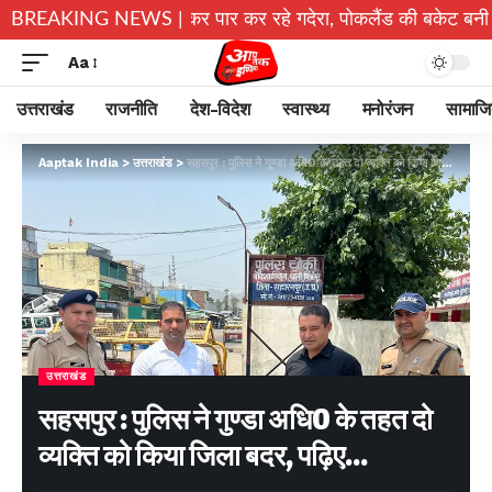
जान जोखिम में डालकर पार कर रहे गदेरा, पोकलैंड की बकेट बनी सहारा
BREAKING NEWS |
Aa
उत्तराखंड
राजनीति
देश-विदेश
स्वास्थ्य
मनोरंजन
सामाज
Aaptak India
>
उत्तराखंड
>
सहसपुर : पुलिस ने गुण्डा अधि0 के तहत दो व्यक्ति को किया जिला बदर, पढ़िए…
उत्तराखंड
सहसपुर : पुलिस ने गुण्डा अधि0 के तहत दो
व्यक्ति को किया जिला बदर, पढ़िए…