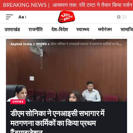
अल्मोड़ा के गांव से आसमान तक: रवि टम्टा ने तैयार किया पर्सनल फ्लाइं
BREAKING NEWS |
Aa
उत्तराखंड
राजनीति
देश-विदेश
स्वास्थ्य
मनोरंजन
सामाज
Aaptak India
>
उत्तराखंड
>
डीएम सोनिका ने एनआइसी सभागार में मतगणना कार्मिकों का किया प्रथम रैंडमाइजेशन
उत्तराखंड
डीएम सोनिका ने एनआइसी सभागार में
मतगणना कार्मिकों का किया प्रथम