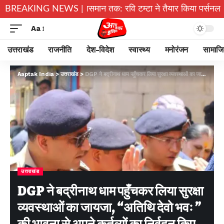
मोड़ा के गांव से आसमान तक: रवि टम्टा ने तैयार किया पर्सनल फ्लाइंग व
BREAKING NEWS |
Aa
उत्तराखंड
राजनीति
देश-विदेश
स्वास्थ्य
मनोरंजन
सामाज
Aaptak India
>
उत्तराखंड
>
DGP ने बद्रीनाथ धाम पहुँचकर लिया सुरक्षा व्यवस्थाओं का जायजा, “अतिथि देवो भवः ” की भावना से अपने कर्तव्यों का निर्वहन किए जाने के दिए निर्देश
उत्तराखंड
DGP ने बद्रीनाथ धाम पहुँचकर लिया सुरक्षा
व्यवस्थाओं का जायजा, “अतिथि देवो भवः ”