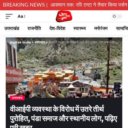
अल्मोड़ा के गांव से आसमान तक: रवि टम्टा ने तैयार किया पर्सनल फ्लाइं
BREAKING NEWS |
Aa
उत्तराखंड
राजनीति
देश-विदेश
स्वास्थ्य
मनोरंजन
सामाज
Aaptak India
>
उत्तराखंड
>
वीआईपी व्यवस्था के विरोध में उतरे तीर्थ पुरोहित, पंडा समाज और स्थानीय लोग, पढ़िए पूरी ख़बर..
उत्तराखंड
वीआईपी व्यवस्था के विरोध में उतरे तीर्थ
पुरोहित, पंडा समाज और स्थानीय लोग, पढ़िए