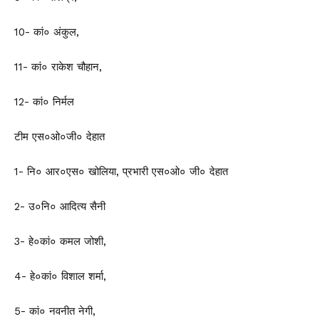
10- कां० अंकुल,
11- कां० राकेश चौहान,
12- कां० निर्मल
टीम एस०ओ०जी० देहात
1- नि० आर०एस० खोलिया, प्रभारी एस०ओ० जी० देहात
2- उ०नि० आदित्य सैनी
3- हे०कां० कमल जोशी,
4- हे०कां० विशाल शर्मा,
5- कां० नवनीत नेगी,