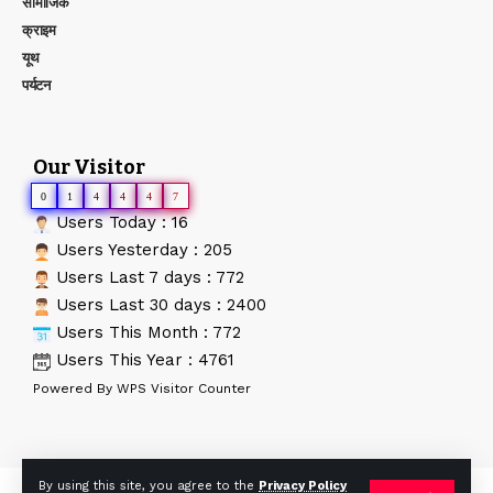
सामाजिक
क्राइम
यूथ
पर्यटन
Our Visitor
0
1
4
4
4
7
Users Today : 16
Users Yesterday : 205
Users Last 7 days : 772
Users Last 30 days : 2400
Users This Month : 772
Users This Year : 4761
Powered By
WPS Visitor Counter
By using this site, you agree to the
Privacy Policy