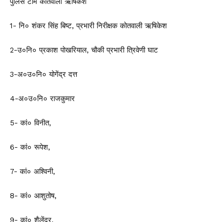
पुलिस टीम कोतवाली ऋषिकेश
1- नि० शंकर सिंह बिष्ट, प्रभारी निरीक्षक कोतवाली ऋषिकेश
2-उ०नि० प्रकाश पोखरियाल, चौकी प्रभारी त्रिवेणी घाट
3-अ०उ०नि० योगेंद्र दत्त
4-अ०उ०नि० राजकुमार
5- कां० विनीत,
6- कां० रूपेश,
7- कां० अश्विनी,
8- कां० आशुतोष,
9- कां० शैलेंद्र,