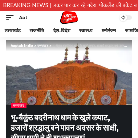
चे जान जोखिम में डालकर पार कर रहे गदेरा, पोकलैंड की बकेट बनी सहारा
BREAKING NEWS |
Aa
उत्तराखंड
राजनीति
देश-विदेश
स्वास्थ्य
मनोरंजन
सामाज
Aaptak India
>
उत्तराखंड
>
भू-बैकुंठ बदरीनाथ धाम के खुले कपाट, हजारों श्रद्धालु बने पावन अवसर के साक्षी, सीएम धामी ने दी शुभकामनाएं
उत्तराखंड
भू-बैकुंठ बदरीनाथ धाम के खुले कपाट,
हजारों श्रद्धालु बने पावन अवसर के साक्षी,