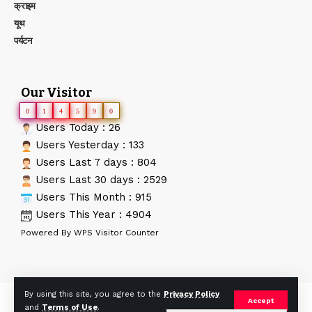
क्राइम
यूथ
पर्यटन
Our Visitor
0
1
4
5
9
0
Users Today : 26
Users Yesterday : 133
Users Last 7 days : 804
Users Last 30 days : 2529
Users This Month : 915
Users This Year : 4904
Powered By
WPS Visitor Counter
By using this site, you agree to the
Privacy Policy
© AApTak News. Developed By:
Tech Yard Labs
. All Rights
Accept
and
Terms of Use
.