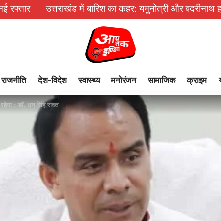
राखंड में बारिश का कहर: यमुनोत्री और बदरीनाथ हाईवे पर भूस्खलन, कई 
राजनीति
देश-विदेश
स्वास्थ्य
मनोरंजन
सामाजिक
क्राइम
 रहेगा : डॉ. धन सिंह रावत