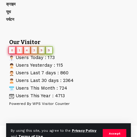
क्राइम
यूथ
पर्यटन
Our Visitor
0
1
4
3
9
9
Users Today : 173
Users Yesterday : 115
Users Last 7 days : 860
Users Last 30 days : 2364
Users This Month : 724
Users This Year : 4713
Powered By
WPS Visitor Counter
By using this site, you agree to the
Privacy Policy
© AApTak News. Developed By:
Tech Yard Labs
. All Rights
Accept
and
Terms of Use
.