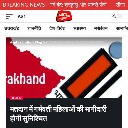
पर भूस्खलन, कई मार्ग बंद; श्रद्धालु और यात्री फंसे
BREAKING NEWS |
सीएम धामी ने दिए
Aa
उत्तराखंड
राजनीति
देश-विदेश
स्वास्थ्य
मनोरंजन
सामाज
Aaptak India
>
Blog
>
मतदान में गर्भवती महिलाओं की भागीदारी होगी सुनिश्चित
BLOG
मतदान में गर्भवती महिलाओं की भागीदारी
होगी सुनिश्चित