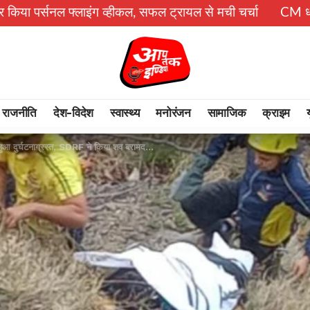
्हीकल, सफल ट्रायल से मची चर्चा
CM धामी का बड़ा तोहफा, 9.87 
राजनीति
देश-विदेश
स्वास्थ्य
मनोरंजन
सामाजिक
क्राइम
ुआ दुर्घटनाग्रस्त, SDRF ने किया शव बरामद…