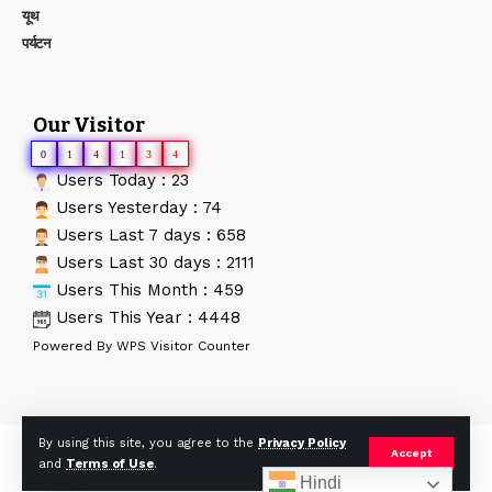
यूथ
पर्यटन
Our Visitor
0
1
4
1
3
4
Users Today : 23
Users Yesterday : 74
Users Last 7 days : 658
Users Last 30 days : 2111
Users This Month : 459
Users This Year : 4448
Powered By
WPS Visitor Counter
By using this site, you agree to the
Privacy Policy
© AApTak News. Developed By:
Tech Yard Labs
. All Rights
Accept
and
Terms of Use
.
Reserved.
Hindi