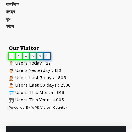
सामाजिक
क्राइम
यूथ
पर्यटन
Our Visitor
0
1
4
5
9
1
Users Today : 27
Users Yesterday : 133
Users Last 7 days : 805
Users Last 30 days : 2530
Users This Month : 916
Users This Year : 4905
Powered By
WPS Visitor Counter