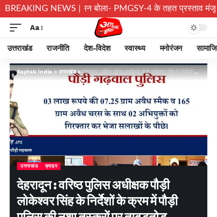
ीडियो वायरल; प्रशासन बोला- PMGSY-4 के तहत प्रस्ताव मंजूर
BREAKING NEWS |
श्र
Aa
उत्तराखंड
राजनीति
देश-विदेश
स्वास्थ्य
मनोरंजन
सामाज
Aaptak India
>
उत्तराखंड
>
देहरादून : वरिष्ठ पुलिस अधीक्षक पौड़ी लोकेश्वर सिंह के निर्देशों के क्रम में पौड़ी पुलिस की नशा तस्करों पर ताबड़तोड़ कार्यवाही…
उत्तराखंड
क्राइम
देहरादून : वरिष्ठ पुलिस अधीक्षक पौड़ी
लोकेश्वर सिंह के निर्देशों के क्रम में पौड़ी