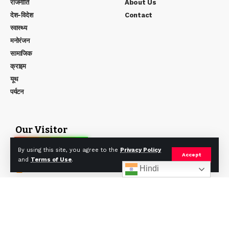
राजनीति
About Us
देश-विदेश
Contact
स्वास्थ्य
मनोरंजन
सामाजिक
क्राइम
यूथ
पर्यटन
Our Visitor
0
1
4
4
7
9
By using this site, you agree to the
Privacy Policy
Users Today : 48
Accept
and
Terms of Use
.
Users Yesterday : 205
Hindi
Users Last 7 days : 804
Users Last 30 days : 2432
Users This Month : 804
Users This Year : 4793