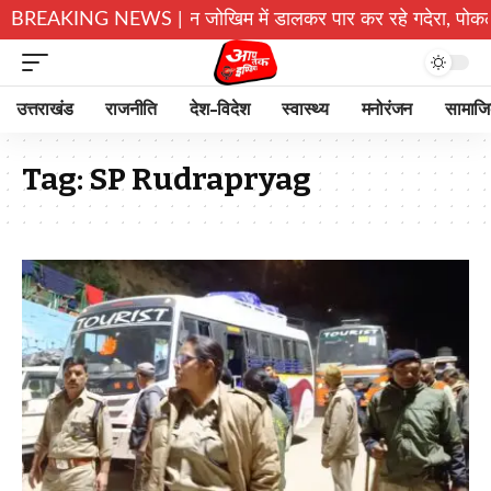
बरकरार: चमोली में बच्चे जान जोखिम में डालकर पार कर रहे गदेरा, पोकलै
BREAKING NEWS |
उत्तराखंड
राजनीति
देश-विदेश
स्वास्थ्य
मनोरंजन
सामाज
Tag:
SP Rudrapryag