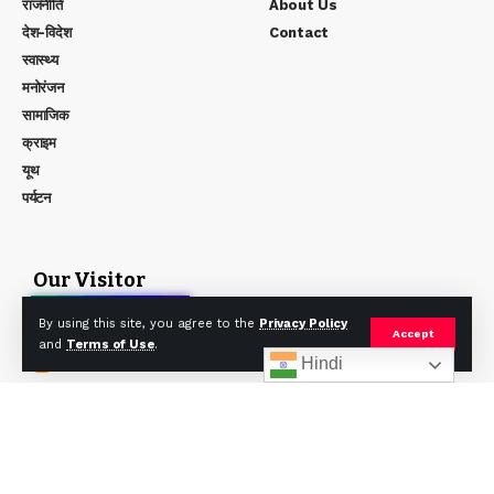
राजनीति
About Us
देश-विदेश
Contact
स्वास्थ्य
मनोरंजन
सामाजिक
क्राइम
यूथ
पर्यटन
Our Visitor
0
1
4
2
2
4
By using this site, you agree to the
Privacy Policy
Users Today : 113
Accept
and
Terms of Use
.
Users Yesterday : 74
Hindi
Users Last 7 days : 748
Users Last 30 days : 2201
Users This Month : 549
Users This Year : 4538