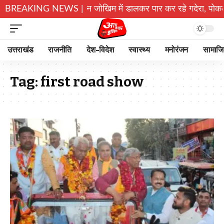
बरकरार: चमोली में बच्चे जान जोखिम में डालकर पार कर रहे गदेरा, पोकलै
BREAKING NEWS |
उत्तराखंड
राजनीति
देश-विदेश
स्वास्थ्य
मनोरंजन
सामाज
Tag:
first road show