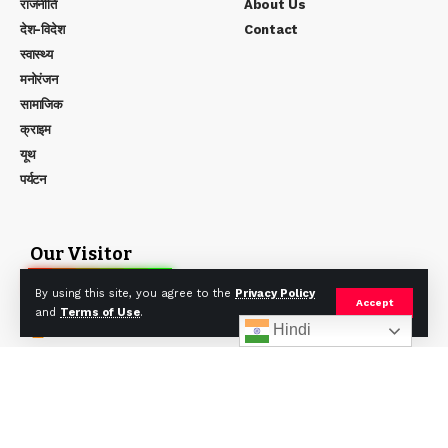
राजनीति
About Us
देश-विदेश
Contact
स्वास्थ्य
मनोरंजन
सामाजिक
क्राइम
यूथ
पर्यटन
Our Visitor
0
1
4
4
6
2
By using this site, you agree to the
Privacy Policy
Users Today : 31
Accept
and
Terms of Use
.
Users Yesterday : 205
Hindi
Users Last 7 days : 787
Users Last 30 days : 2415
Users This Month : 787
Users This Year : 4776