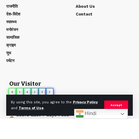
राजनीति
About Us
देश-विदेश
Contact
स्वास्थ्य
मनोरंजन
सामाजिक
क्राइम
यूथ
पर्यटन
Our Visitor
0
1
4
2
3
2
Users Today : 6
By using this site, you agree to the
Privacy Policy
Accept
Users Yesterday : 115
and
Terms of Use
.
Hindi
Users Last 7 days : 693
Users Last 30 days : 2197
Users This Month : 557
Users This Year : 4546